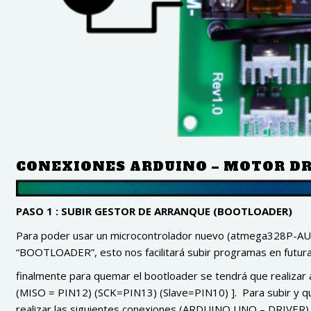
CONEXIONES ARDUINO – MOTOR D
PASO 1 : SUBIR GESTOR DE ARRANQUE (BOOTLOADER)
Para poder usar un microcontrolador nuevo (atmega328P-AU),
“BOOTLOADER”, esto nos facilitará subir programas en futura
finalmente para quemar el bootloader se tendrá que realizar 
(MISO = PIN12) (SCK=PIN13) (Slave=PIN10) ]. Para subir y 
realizar las siguientes conexiones (ARDUINO UNO – DRIVER).