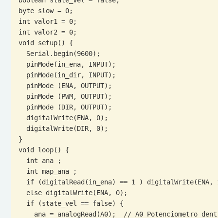
byte slow = 0;

int valor1 = 0;

int valor2 = 0;

void setup() {

  Serial.begin(9600);

  pinMode(in_ena, INPUT);

  pinMode(in_dir, INPUT);

  pinMode (ENA, OUTPUT);

  pinMode (PWM, OUTPUT);

  pinMode (DIR, OUTPUT);

  digitalWrite(ENA, 0);

  digitalWrite(DIR, 0);

}

void loop() {

  int ana ;

  int map_ana ;

  if (digitalRead(in_ena) == 1 ) digitalWrite(ENA, 1);

  else digitalWrite(ENA, 0);

  if (state_vel == false) {

    ana = analogRead(A0);  // A0 Potenciometro dentro de la placa || A1 Ponteciometro externo.
