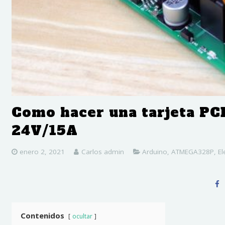
Como hacer una tarjeta PC
24V/15A
enero 2, 2021
Carlos admin
Arduino
,
ATMEGA328P
,
El
Contenidos
ocultar