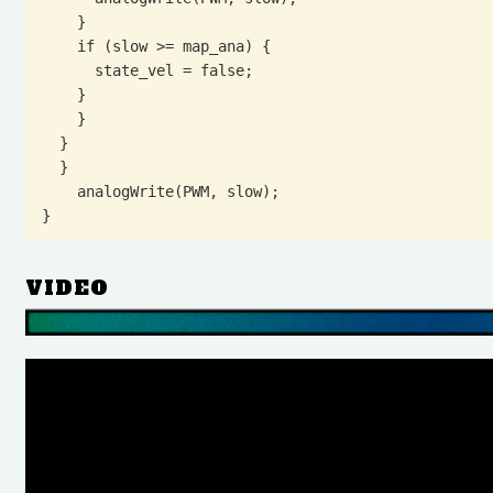
    }

    if (slow >= map_ana) {

      state_vel = false;

    }

    }

  }

  }

    analogWrite(PWM, slow);

}
VIDEO