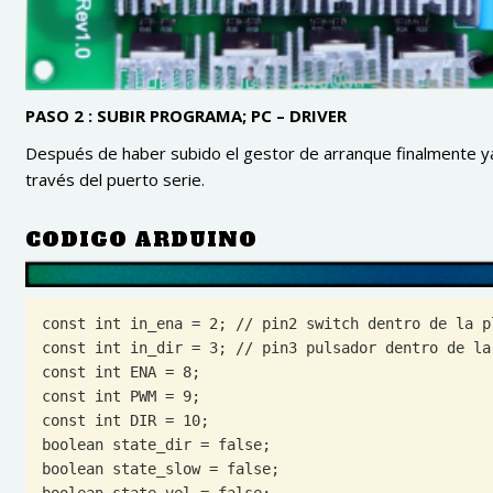
PASO 2 : SUBIR PROGRAMA; PC – DRIVER
Después de haber subido el gestor de arranque finalmente 
través del puerto serie.
CODIGO ARDUINO
const int in_ena = 2; // pin2 switch dentro de la p
const int in_dir = 3; // pin3 pulsador dentro de la
const int ENA = 8;

const int PWM = 9;

const int DIR = 10;

boolean state_dir = false;

boolean state_slow = false;

boolean state_vel = false;
