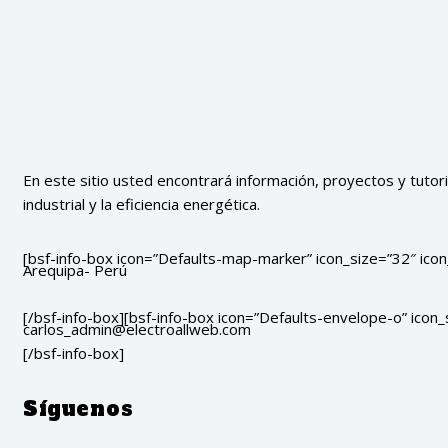
En este sitio usted encontrará información, proyectos y tutoria
industrial y la eficiencia energética.
[bsf-info-box icon=”Defaults-map-marker” icon_size=”32″ icon_
Arequipa- Perú
[/bsf-info-box][bsf-info-box icon=”Defaults-envelope-o” icon_s
carlos_admin@electroallweb.com
[/bsf-info-box]
Síguenos