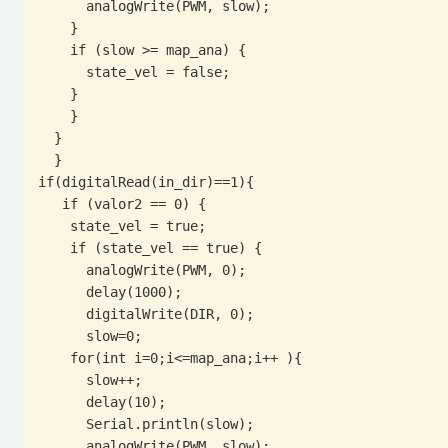
      analogWrite(PWM, slow);

    }

    if (slow >= map_ana) {

      state_vel = false;

    }

    }

  }

  }

if(digitalRead(in_dir)==1){

   if (valor2 == 0) {

    state_vel = true;

    if (state_vel == true) {

      analogWrite(PWM, 0);

      delay(1000);

      digitalWrite(DIR, 0);

      slow=0;

    for(int i=0;i<=map_ana;i++ ){

      slow++;

      delay(10);

      Serial.println(slow);

      analogWrite(PWM, slow);
