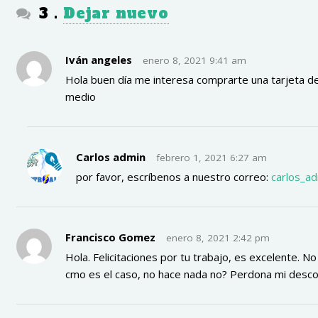
comentarios
3
.
Dejar nuevo
Iván angeles
enero 8, 2021 9:41 am
Hola buen día me interesa comprarte una tarjeta de
medio
Carlos admin
febrero 1, 2021 6:27 am
por favor, escríbenos a nuestro correo:
carlos_a
Francisco Gomez
enero 8, 2021 2:42 pm
Hola. Felicitaciones por tu trabajo, es excelente. N
cmo es el caso, no hace nada no? Perdona mi desc