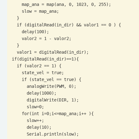
    map_ana = map(ana, 0, 1023, 0, 255);

    slow = map_ana;

  }

  if (digitalRead(in_dir) && valor1 == 0 ) {

    delay(100);

    valor2 = 1 - valor2;

  }

  valor1 = digitalRead(in_dir);

if(digitalRead(in_dir)==1){

  if (valor2 == 1) {

    state_vel = true;

    if (state_vel == true) {

      analogWrite(PWM, 0);

      delay(1000);

      digitalWrite(DIR, 1);

      slow=0;

    for(int i=0;i<=map_ana;i++ ){

      slow++;

      delay(10);

      Serial.println(slow);
