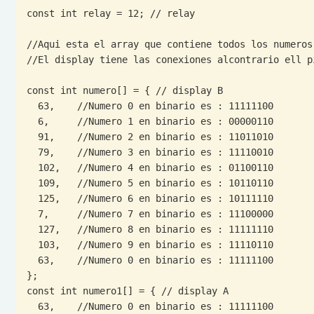
const int relay = 12; // relay

//Aqui esta el array que contiene todos los numeros 
//El display tiene las conexiones alcontrario ell p
const int numero[] = { // display B

  63,    //Numero 0 en binario es : 11111100

  6,     //Numero 1 en binario es : 00000110

  91,    //Numero 2 en binario es : 11011010

  79,    //Numero 3 en binario es : 11110010

  102,   //Numero 4 en binario es : 01100110

  109,   //Numero 5 en binario es : 10110110

  125,   //Numero 6 en binario es : 10111110

  7,     //Numero 7 en binario es : 11100000

  127,   //Numero 8 en binario es : 11111110

  103,   //Numero 9 en binario es : 11110110

  63,    //Numero 0 en binario es : 11111100

};

const int numero1[] = { // display A

  63,    //Numero 0 en binario es : 11111100
