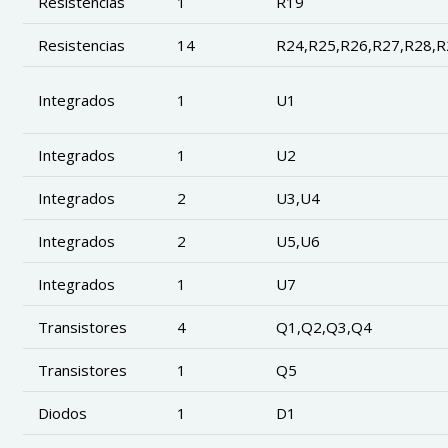
Resistencias
1
R19
Resistencias
14
R24,R25,R26,R27,R28,R
Integrados
1
U1
Integrados
1
U2
Integrados
2
U3,U4
Integrados
2
U5,U6
Integrados
1
U7
Transistores
4
Q1,Q2,Q3,Q4
Transistores
1
Q5
Diodos
1
D1