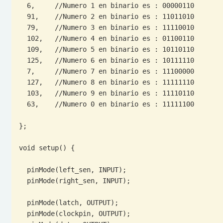
  6,     //Numero 1 en binario es : 00000110

  91,    //Numero 2 en binario es : 11011010

  79,    //Numero 3 en binario es : 11110010

  102,   //Numero 4 en binario es : 01100110

  109,   //Numero 5 en binario es : 10110110

  125,   //Numero 6 en binario es : 10111110

  7,     //Numero 7 en binario es : 11100000

  127,   //Numero 8 en binario es : 11111110

  103,   //Numero 9 en binario es : 11110110

  63,    //Numero 0 en binario es : 11111100

};

void setup() {

  pinMode(left_sen, INPUT);

  pinMode(right_sen, INPUT);

  pinMode(latch, OUTPUT);

  pinMode(clockpin, OUTPUT);
