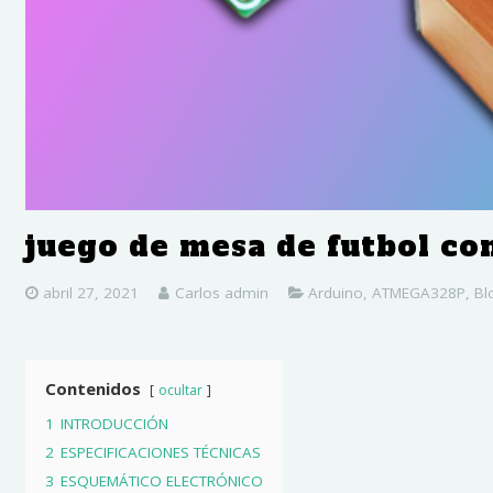
juego de mesa de futbol co
abril 27, 2021
Carlos admin
Arduino
,
ATMEGA328P
,
Bl
Contenidos
ocultar
1
INTRODUCCIÓN
2
ESPECIFICACIONES TÉCNICAS
3
ESQUEMÁTICO ELECTRÓNICO