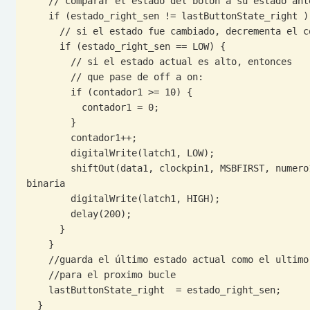
    // comparar el estado del botón a su estado anterior

    if (estado_right_sen != lastButtonState_right ) {

      // si el estado fue cambiado, decrementa el conteo

      if (estado_right_sen == LOW) {

        // si el estado actual es alto, entonces

        // que pase de off a on:

        if (contador1 >= 10) {

          contador1 = 0;

        }

        contador1++;

        digitalWrite(latch1, LOW);

        shiftOut(data1, clockpin1, MSBFIRST, numero1[contador1]); // lee el arreglo y pasa cada numero a lectura 
binaria

        digitalWrite(latch1, HIGH);

        delay(200);

      }

    }

    //guarda el último estado actual como el ultimo estado

    //para el proximo bucle

    lastButtonState_right  = estado_right_sen;

  }
