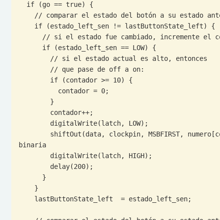
  if (go == true) {

    // comparar el estado del botón a su estado anterior

    if (estado_left_sen != lastButtonState_left) {

      // si el estado fue cambiado, incremente el conteo

      if (estado_left_sen == LOW) {

        // si el estado actual es alto, entonces

        // que pase de off a on:

        if (contador >= 10) {

          contador = 0;

        }

        contador++;

        digitalWrite(latch, LOW);

        shiftOut(data, clockpin, MSBFIRST, numero[contador]); // lee el arreglo y pasa cada numero a lectura 
binaria

        digitalWrite(latch, HIGH);

        delay(200);

      }

    }

    lastButtonState_left  = estado_left_sen;
