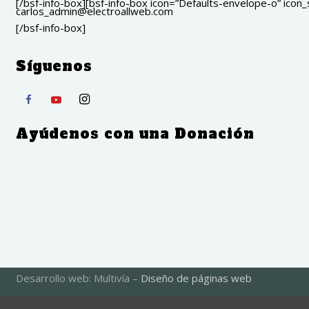
[/bsf-info-box][bsf-info-box icon=”Defaults-envelope-o” icon_s
carlos_admin@electroallweb.com
[/bsf-info-box]
Síguenos
Ayúdenos con una Donación
Desarrollo web: Multivía –
Diseño de páginas web