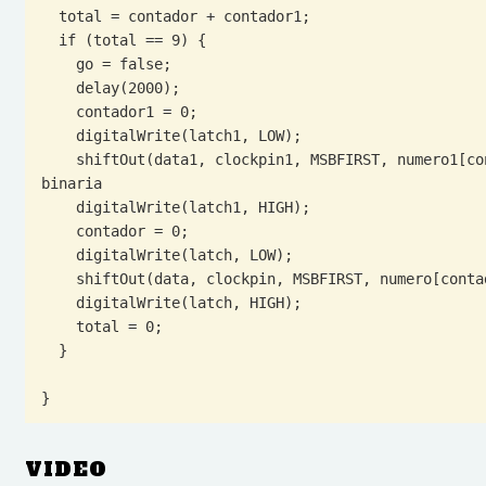
  total = contador + contador1;

  if (total == 9) {

    go = false;

    delay(2000);

    contador1 = 0;

    digitalWrite(latch1, LOW);

    shiftOut(data1, clockpin1, MSBFIRST, numero1[contador1]); // lee el arreglo y pasa cada numero a lectura 
binaria

    digitalWrite(latch1, HIGH);

    contador = 0;

    digitalWrite(latch, LOW);

    shiftOut(data, clockpin, MSBFIRST, numero[contador]); // lee el arreglo y pasa cada numero a lectura binaria

    digitalWrite(latch, HIGH);

    total = 0;

  }

}
VIDEO