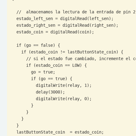
  //  almacenamos la lectura de la entrada de pin 2

  estado_left_sen = digitalRead(left_sen);

  estado_right_sen = digitalRead(right_sen);

  estado_coin = digitalRead(coin);

  if (go == false) {

    if (estado_coin != lastButtonState_coin) {

      // si el estado fue cambiado, incremente el conteo

      if (estado_coin == LOW) {

        go = true;

        if (go == true) {

          digitalWrite(relay, 1);

          delay(3000);

          digitalWrite(relay, 0);

        }

      }

    }

  }

  lastButtonState_coin  = estado_coin;
