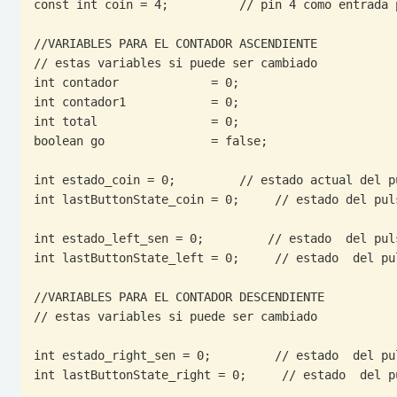
const int coin = 4;          // pin 4 como entrada p
//VARIABLES PARA EL CONTADOR ASCENDIENTE

// estas variables si puede ser cambiado

int contador             = 0;

int contador1            = 0;

int total                = 0;

boolean go               = false;

int estado_coin = 0;         // estado actual del pu
int lastButtonState_coin = 0;     // estado del puls
int estado_left_sen = 0;         // estado  del puls
int lastButtonState_left = 0;     // estado  del pul
//VARIABLES PARA EL CONTADOR DESCENDIENTE

// estas variables si puede ser cambiado

int estado_right_sen = 0;         // estado  del pul
int lastButtonState_right = 0;     // estado  del pu