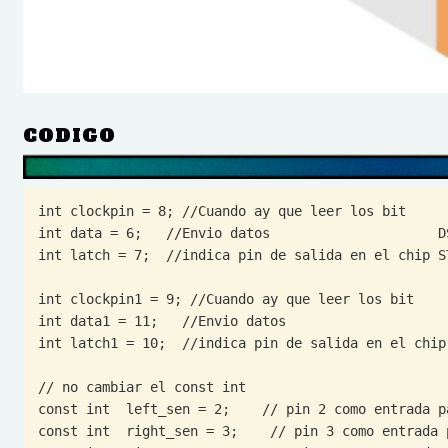
CODIGO
int clockpin = 8; //Cuando ay que leer los bit      
int data = 6;   //Envio datos                     DS
int latch = 7;  //indica pin de salida en el chip ST
int clockpin1 = 9; //Cuando ay que leer los bit     
int data1 = 11;   //Envio datos                     
int latch1 = 10;  //indica pin de salida en el chip 
// no cambiar el const int

const int  left_sen = 2;    // pin 2 como entrada pa
const int  right_sen = 3;    // pin 3 como entrada p