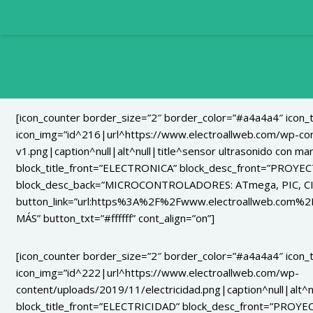
[icon_counter border_size=”2″ border_color=”#a4a4a4″ icon
icon_img=”id^216|url^https://www.electroallweb.com/wp-c
v1.png|caption^null|alt^null|title^sensor ultrasonido con m
block_title_front=”ELECTRONICA” block_desc_front=”PROYE
block_desc_back=”MICROCONTROLADORES: ATmega, PIC, CI
button_link=”url:https%3A%2F%2Fwww.electroallweb.com%2F
MÁS” button_txt=”#ffffff” cont_align=”on”]
[icon_counter border_size=”2″ border_color=”#a4a4a4″ icon
icon_img=”id^222|url^https://www.electroallweb.com/wp-
content/uploads/2019/11/electricidad.png|caption^null|alt^nu
block_title_front=”ELECTRICIDAD” block_desc_front=”PROY