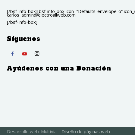
[/bsf-info-box][bsf-info-box icon=”Defaults-envelope-o” icon_s
carlos_admin@electroallweb.com
[/bsf-info-box]
Síguenos
Ayúdenos con una Donación
Desarrollo web: Multivía –
Diseño de páginas web