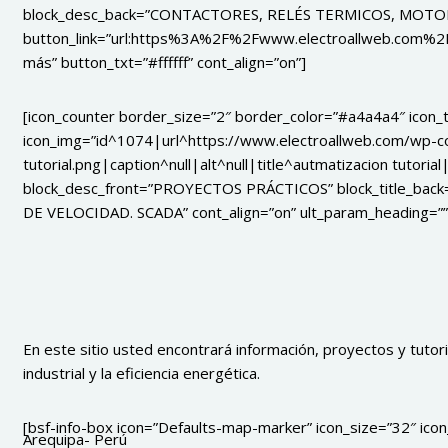
block_desc_back=”CONTACTORES, RELÉS TERMICOS, MOTORE
button_link=”url:https%3A%2F%2Fwww.electroallweb.com%2F
más” button_txt=”#ffffff” cont_align=”on”]
[icon_counter border_size=”2″ border_color=”#a4a4a4″ icon
icon_img=”id^1074|url^https://www.electroallweb.com/wp-c
tutorial.png|caption^null|alt^null|title^autmatizacion tutor
block_desc_front=”PROYECTOS PRÁCTICOS” block_title_bac
DE VELOCIDAD. SCADA” cont_align=”on” ult_param_heading=””
En este sitio usted encontrará información, proyectos y tutoria
industrial y la eficiencia energética.
[bsf-info-box icon=”Defaults-map-marker” icon_size=”32″ icon_
Arequipa- Perú