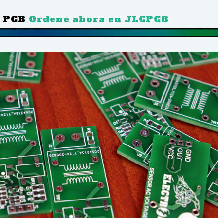
A PCB
Ordene ahora en JLCPCB