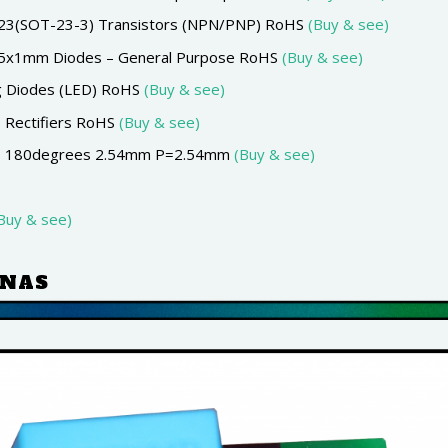
3(SOT-23-3) Transistors (NPN/PNP) RoHS
(Buy & see)
2.5x1mm Diodes – General Purpose RoHS
(Buy & see)
ng Diodes (LED) RoHS
(Buy & see)
e Rectifiers RoHS
(Buy & see)
gle，180degrees 2.54mm P=2.54mm
(Buy & see)
Buy & see)
RNAS