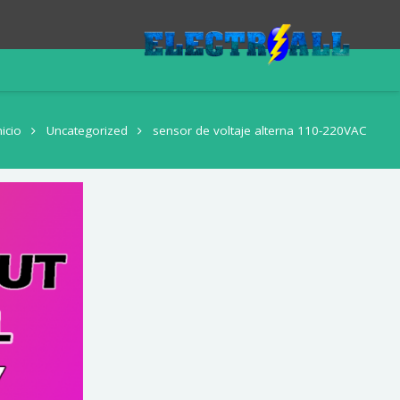
nicio
Uncategorized
sensor de voltaje alterna 110-220VAC