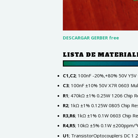
DESCARGAR GERBER free
LISTA DE MATERIAL
C1,C2
; 100nF -20%,+80% 50V Y5V 
C3
; 100nF ±10% 50V X7R 0603 Mul
R1
; 470kΩ ±1% 0.25W 1206 Chip R
R2
; 1kΩ ±1% 0.125W 0805 Chip Re
R3,R6
; 1kΩ ±1% 0.1W 0603 Chip Re
R4,R5
; 10kΩ ±5% 0.1W ±200ppm/℃ 
U1
; TransistorOptocouplers DC 