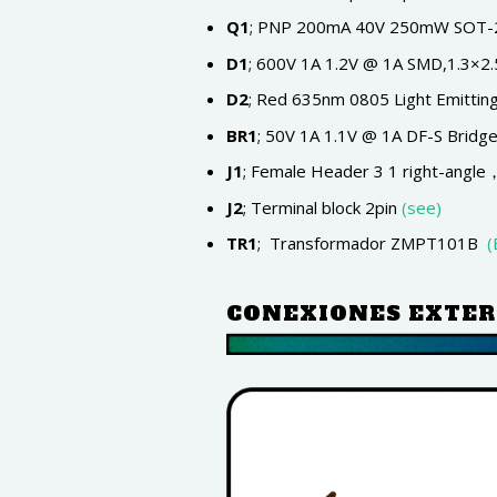
Q1
; PNP 200mA 40V 250mW SOT-2
D1
; 600V 1A 1.2V @ 1A SMD,1.3×
D2
; Red 635nm 0805 Light Emitti
BR1
; 50V 1A 1.1V @ 1A DF-S Bridg
J1
; Female Header 3 1 right-an
J2
; Terminal block 2pin
(see)
TR1
; Transformador ZMPT101B
(
CONEXIONES EXTE