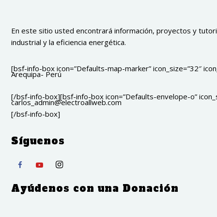
En este sitio usted encontrará información, proyectos y tutoria
industrial y la eficiencia energética.
[bsf-info-box icon=”Defaults-map-marker” icon_size=”32″ icon_
Arequipa- Perú
[/bsf-info-box][bsf-info-box icon=”Defaults-envelope-o” icon_s
carlos_admin@electroallweb.com
[/bsf-info-box]
Síguenos
Ayúdenos con una Donación