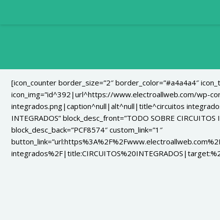
[icon_counter border_size=”2″ border_color=”#a4a4a4″ icon
icon_img=”id^392|url^https://www.electroallweb.com/wp-con
integrados.png|caption^null|alt^null|title^circuitos integra
INTEGRADOS” block_desc_front=”TODO SOBRE CIRCUITOS I
block_desc_back=”PCF8574″ custom_link=”1″
button_link=”url:https%3A%2F%2Fwww.electroallweb.com%2
integrados%2F|title:CIRCUITOS%20INTEGRADOS|target:%20_b