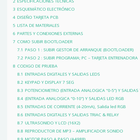
2
ESPECIFICACIONES TÉCNICAS
3
ESQUEMÁTICO ELECTRÓNICO
4
DISEÑO TARJETA PCB
5
LISTA DE MATERIALES
6
PARTES Y CONEXIONES EXTERNAS
7
COMO SUBIR BOOTLOADER
7.1
PASO 1 : SUBIR GESTOR DE ARRANQUE (BOOTLOADER)
7.2
PASO 2 : SUBIR PROGRAMA; PC – TARJETA ENTRENADORA
8
CODIGO DE PRUEBA
8.1
ENTRADAS DIGITALES Y SALIDAS LEDS
8.2
KEYPAD Y DISPLAY 7 SEG
8.3
POTENCIOMETRO (ENTRADA ANALOGICA “0-5”) Y SALIDAS
8.4
(ENTRADA ANALOGICA “0-10”) Y SALIDAS LED RGB
8.5
ENTRADAS DE CORRIENTE (4-20mA), Salida led RGB
8.6
ENTRADAS DIGITALES Y SALIDAS TRIAC & RELAY
8.7
ULTRASONIDO Y LCD (16X2)
8.8
REPRODUCTOR DE MP3 – AMPLIFICADOR SONIDO
8.9
MOTOR PASO A PASO (A4988)