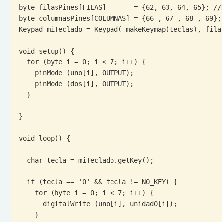
byte filasPines[FILAS]       = {62, 63, 64, 65}; //D
byte columnasPines[COLUMNAS] = {66 , 67 , 68 , 69}; 
Keypad miTeclado = Keypad( makeKeymap(teclas), fila
void setup() {

  for (byte i = 0; i < 7; i++) {

    pinMode (uno[i], OUTPUT);

    pinMode (dos[i], OUTPUT);

  }

}

void loop() {

  char tecla = miTeclado.getKey();

  if (tecla == '0' && tecla != NO_KEY) {

    for (byte i = 0; i < 7; i++) {

      digitalWrite (uno[i], unidad0[i]);

    }
