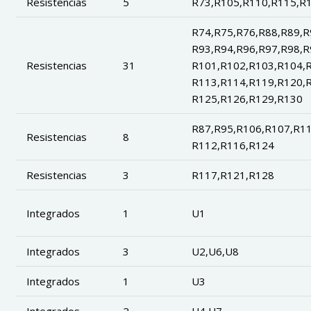
Resistencias
5
R73,R105,R110,R115,R
R74,R75,R76,R88,R89,R
R93,R94,R96,R97,R98,R
Resistencias
31
R101,R102,R103,R104,R
R113,R114,R119,R120,R
R125,R126,R129,R130
R87,R95,R106,R107,R11
Resistencias
8
R112,R116,R124
Resistencias
3
R117,R121,R128
Integrados
1
U1
Integrados
3
U2,U6,U8
Integrados
1
U3
Integrados
2
U4,U7