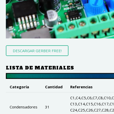
DESCARGAR GERBER FREE!
LISTA DE MATERIALES
Categoría
Cantidad
Referencias
C1,C4,C5,C6,C7,C8,C10,C
C13,C14,C15,C16,C17,C1
Condensadores
31
C24,C25,C26,C27,C28,C2