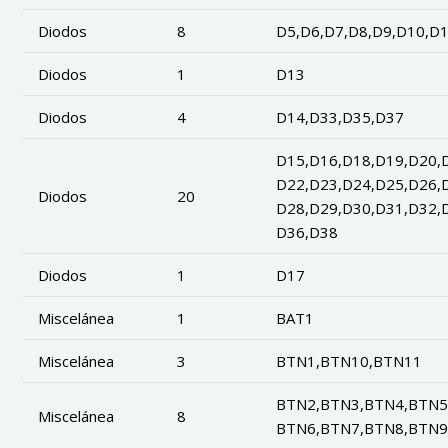
Diodos
8
D5,D6,D7,D8,D9,D10,D
Diodos
1
D13
Diodos
4
D14,D33,D35,D37
D15,D16,D18,D19,D20,
D22,D23,D24,D25,D26,
Diodos
20
D28,D29,D30,D31,D32,
D36,D38
Diodos
1
D17
Miscelánea
1
BAT1
Miscelánea
3
BTN1,BTN10,BTN11
BTN2,BTN3,BTN4,BTN5
Miscelánea
8
BTN6,BTN7,BTN8,BTN9