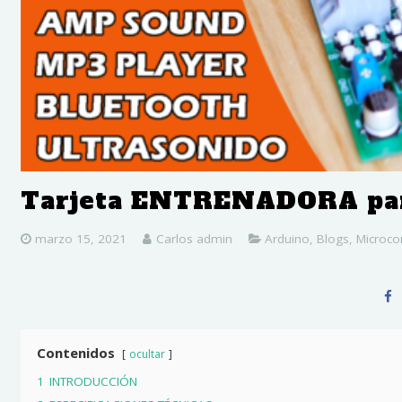
Tarjeta ENTRENADORA p
marzo 15, 2021
Carlos admin
Arduino
,
Blogs
,
Microco
Contenidos
ocultar
1
INTRODUCCIÓN