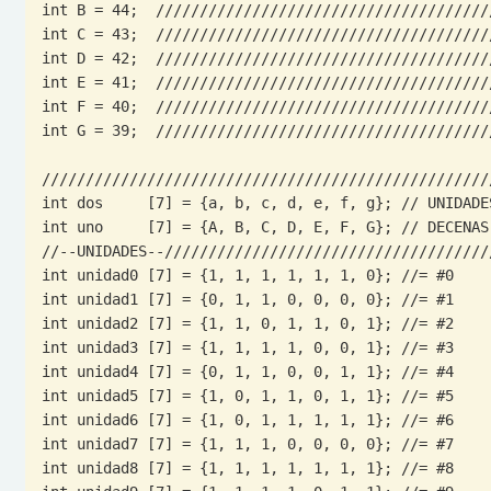
int B = 44;  ///////////////////////////////////////
int C = 43;  ///////////////////////////////////////
int D = 42;  ///////////////////////////////////////
int E = 41;  ///////////////////////////////////////
int F = 40;  ///////////////////////////////////////
int G = 39;  ///////////////////////////////////////
////////////////////////////////////////////////////
int dos     [7] = {a, b, c, d, e, f, g}; // UNIDADES
int uno     [7] = {A, B, C, D, E, F, G}; // DECENAS

//--UNIDADES--//////////////////////////////////////
int unidad0 [7] = {1, 1, 1, 1, 1, 1, 0}; //= #0

int unidad1 [7] = {0, 1, 1, 0, 0, 0, 0}; //= #1

int unidad2 [7] = {1, 1, 0, 1, 1, 0, 1}; //= #2

int unidad3 [7] = {1, 1, 1, 1, 0, 0, 1}; //= #3

int unidad4 [7] = {0, 1, 1, 0, 0, 1, 1}; //= #4

int unidad5 [7] = {1, 0, 1, 1, 0, 1, 1}; //= #5

int unidad6 [7] = {1, 0, 1, 1, 1, 1, 1}; //= #6

int unidad7 [7] = {1, 1, 1, 0, 0, 0, 0}; //= #7

int unidad8 [7] = {1, 1, 1, 1, 1, 1, 1}; //= #8
