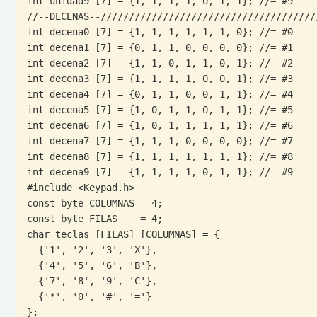
int unidad9 [7] = {1, 1, 1, 1, 0, 1, 1}; //= #9

//--DECENAS--///////////////////////////////////////
int decena0 [7] = {1, 1, 1, 1, 1, 1, 0}; //= #0

int decena1 [7] = {0, 1, 1, 0, 0, 0, 0}; //= #1

int decena2 [7] = {1, 1, 0, 1, 1, 0, 1}; //= #2

int decena3 [7] = {1, 1, 1, 1, 0, 0, 1}; //= #3

int decena4 [7] = {0, 1, 1, 0, 0, 1, 1}; //= #4

int decena5 [7] = {1, 0, 1, 1, 0, 1, 1}; //= #5

int decena6 [7] = {1, 0, 1, 1, 1, 1, 1}; //= #6

int decena7 [7] = {1, 1, 1, 0, 0, 0, 0}; //= #7

int decena8 [7] = {1, 1, 1, 1, 1, 1, 1}; //= #8

int decena9 [7] = {1, 1, 1, 1, 0, 1, 1}; //= #9

#include <Keypad.h>

const byte COLUMNAS = 4;

const byte FILAS    = 4;

char teclas [FILAS] [COLUMNAS] = {

  {'1', '2', '3', 'X'},

  {'4', '5', '6', 'B'},

  {'7', '8', '9', 'C'},

  {'*', '0', '#', '='}

};
