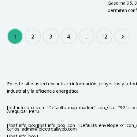
Gasolina 95, 
permiten confi
1
2
3
4
…
12
En este sitio usted encontrará información, proyectos y tutoria
industrial y la eficiencia energética.
[bsf-info-box icon=”Defaults-map-marker” icon_size=”32″ icon_
Arequipa- Perú
[/bsf-info-box][bsf-info-box icon=”Defaults-envelope-o” icon_s
carlos_admin@electroallweb.com
[/bsf-info-box]