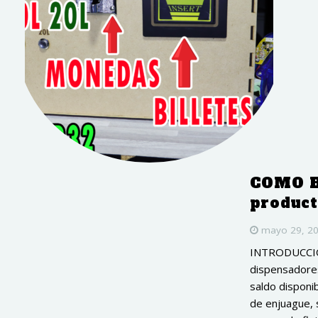
COMO H
produc
mayo 29, 2
INTRODUCCIÓN
dispensadores
saldo disponi
de enjuague, 