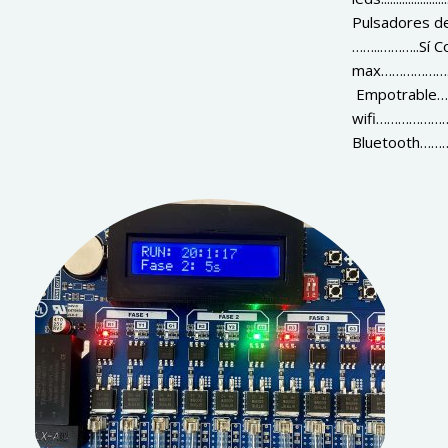
Pulsadores de co
……..………..Sí 
max…………………
Empotrabl
wifi……………
Bluetooth……