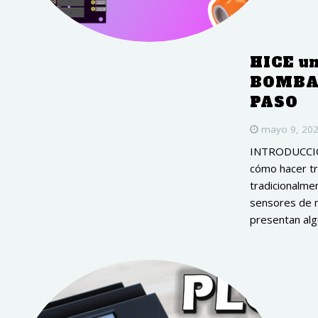
HICE u
BOMBAS
PASO
mayo 9, 20
INTRODUCCIÓN
cómo hacer t
tradicionalme
sensores de n
presentan algu