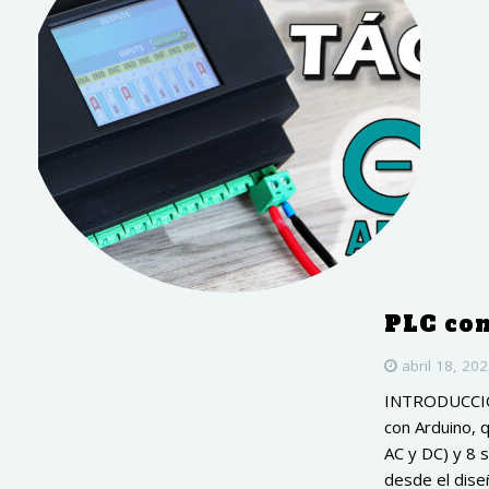
PLC con
abril 18, 20
INTRODUCCIÓN
con Arduino, q
AC y DC) y 8 
desde el dise