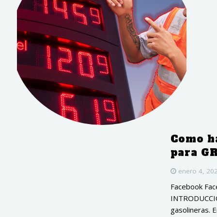
Como h
para G
enero 4, 20
Facebook Fac
INTRODUCCIÓN
gasolineras. E