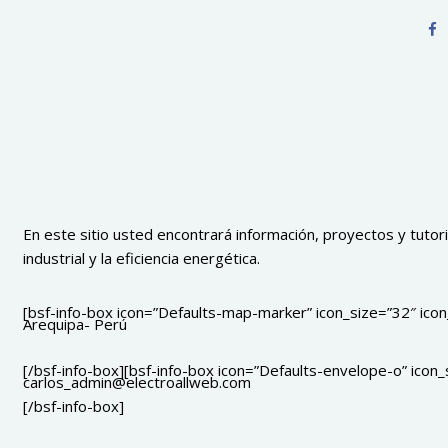
En este sitio usted encontrará información, proyectos y tutoria
industrial y la eficiencia energética.
[bsf-info-box icon=”Defaults-map-marker” icon_size=”32″ icon_
Arequipa- Perú
[/bsf-info-box][bsf-info-box icon=”Defaults-envelope-o” icon_s
carlos_admin@electroallweb.com
[/bsf-info-box]