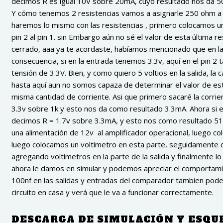
decimos R es igual 10V sobre 20mA, cuyo resultado nos da 5
Y cómo tenemos 2 resistencias vamos a asignarle 250 ohm a ca
haremos lo mismo con las resistencias , primero colocamos una
pin 2 al pin 1. sin Embargo aún no sé el valor de esta última r
cerrado, aaa ya te acordaste, habíamos mencionado que en la s
consecuencia, si en la entrada tenemos 3.3v, aquí en el pin 2 
tensión de 3.3V. Bien, y como quiero 5 voltios en la salida, la
hasta aquí aun no somos capaza de determinar el valor de esta
misma cantidad de corriente. Asi que primero sacaré la corrient
3.3v sobre 1k y esto nos da como resultado 3.3mA. Ahora si e
decimos R = 1.7v sobre 3.3mA, y esto nos como resultado 515
una alimentación de 12v al amplificador operacional, luego co
luego colocamos un voltímetro en esta parte, seguidamente c
agregando voltímetros en la parte de la salida y finalmente l
ahora le damos en simular y podemos apreciar el comportamien
100nf en las salidas y entradas del comparador tambien pod
circuito en casa y verá que le va a funcionar correctamente.
DESCARGA DE SIMULACIÓN Y ESQ