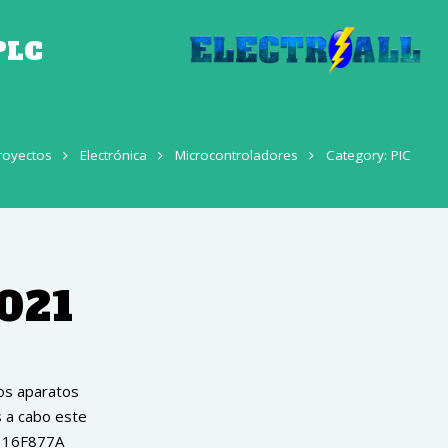
PLC
royectos
Electrónica
Microcontroladores
Category: PIC
021
os aparatos
s a cabo este
c 16F877A