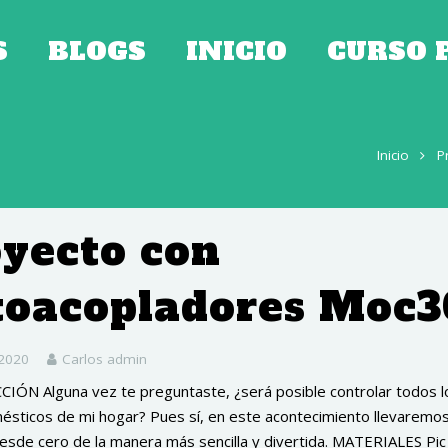
S
BLOGS
INICIO
CURSO 
Inicio
P
yecto con
toacopladores Moc3
 2020
Carlos admin
ÓN Alguna vez te preguntaste, ¿será posible controlar todos l
ésticos de mi hogar? Pues sí, en este acontecimiento llevaremo
esde cero de la manera más sencilla y divertida. MATERIALES Pi