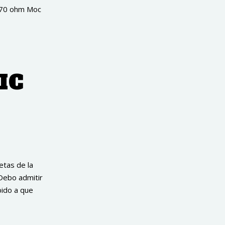
 470 ohm Moc
IC
tas de la
 Debo admitir
bido a que