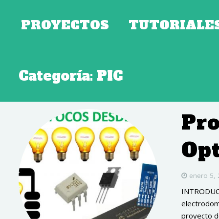
PROYECTOS
TUTORIALE
Categoría:
PIC
Pro
Op
enero 5,
INTRODUCCI
electrodom
proyecto d