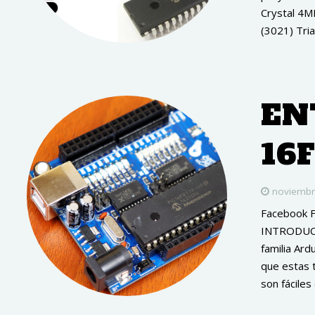
Crystal 4M
(3021) Tria
EN
16
noviembr
Facebook 
INTRODUCCI
familia Ard
que estas 
son fáciles