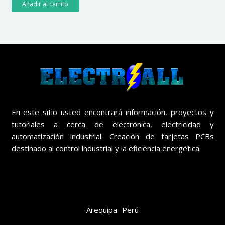
Añadir al carrito
En este sitio usted encontrará información, proyectos y
tutoriales a cerca de electrónica, electricidad y
automatización industrial. Creación de tarjetas PCBs
destinado al control industrial y la eficiencia energética.
[bsf-info-box icon=”Defaults-map-marker” icon_size=”32″
icon_color=”#ffffff” hover_effect=”style_3″ pos=”left”]
Arequipa- Perú