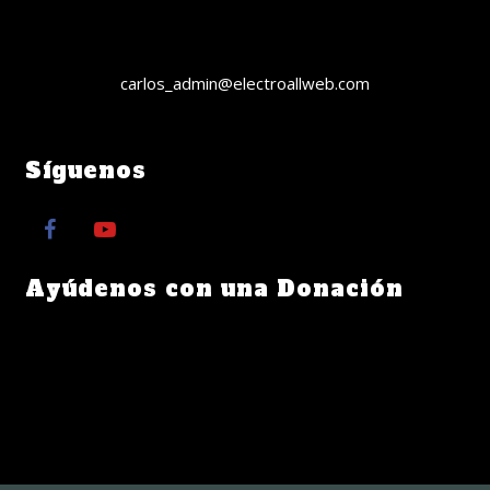
[/bsf-info-box][bsf-info-box icon=”Defaults-envelope-o”
icon_size=”32″ icon_color=”#ffffff” hover_effect=”style_3″
pos=”left”]
carlos_admin@electroallweb.com
[/bsf-info-box]
Síguenos
Ayúdenos con una Donación