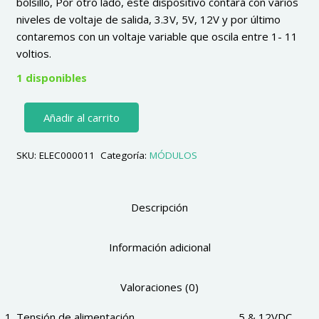
bolsillo, Por otro lado, este dispositivo contará con varios
niveles de voltaje de salida, 3.3V, 5V, 12V y por último
contaremos con un voltaje variable que oscila entre 1- 11
voltios.
1 disponibles
FUENTE
Añadir al carrito
de
ALIMENTACIÓN
SKU:
ELEC000011
Categoría:
MÓDULOS
para
PROTOBOARD,
3.3V,
Descripción
5V,
12V
y
Información adicional
Voltaje
Variable
Valoraciones (0)
1
–
Tensión de alimentación……………………….…………5 & 12VDC