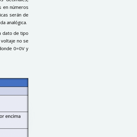
es en números
gicas serán de
da analógica.
n dato de tipo
voltaje no se
 donde 0=0V y