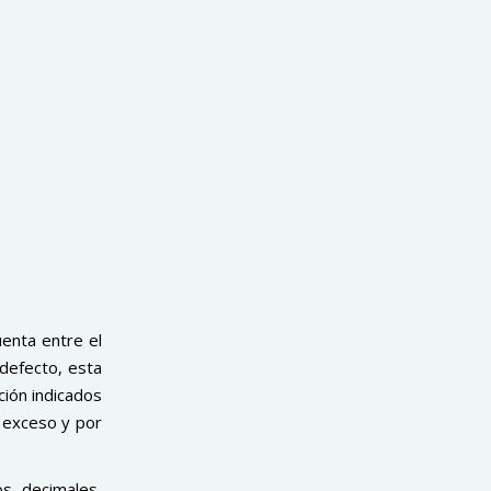
enta entre el
defecto, esta
ción indicados
 exceso y por
s decimales,