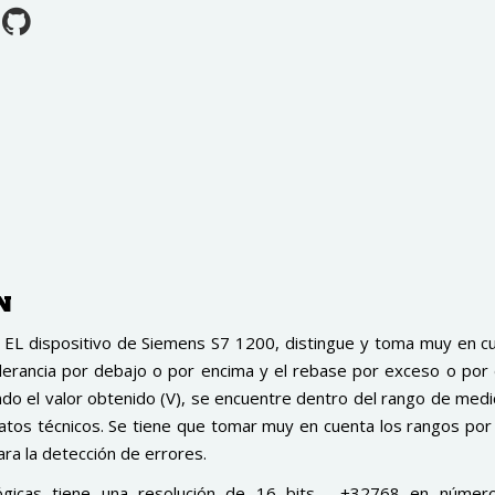
ÓN
, EL dispositivo de Siemens S7 1200, distingue y toma muy en cu
lerancia por debajo o por encima y el rebase por exceso o por 
do el valor obtenido (V), se encuentre dentro del rango de medi
atos técnicos. Se tiene que tomar muy en cuenta los rangos por
ra la detección de errores.
ógicas tiene una resolución de 16 bits, +32768 en número