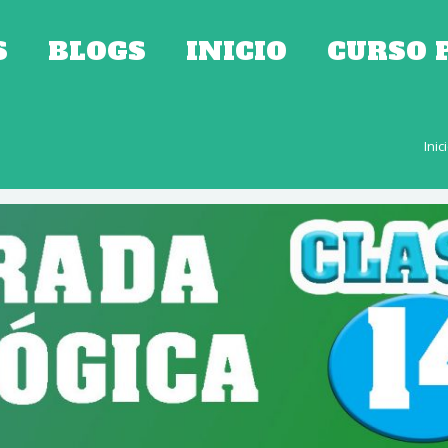
S
BLOGS
INICIO
CURSO 
Inic