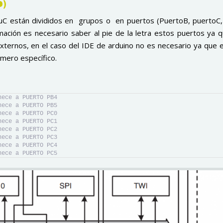
D)
 µC están divididos en grupos o en puertos (PuertoB, puertoC,
ación es necesario saber al pie de la letra estos puertos ya q
 externos, en el caso del IDE de arduino no es necesario ya que
mero específico.
nece a PUERTO PB4
nece a PUERTO PB5
nece a PUERTO PC0
nece a PUERTO PC1
nece a PUERTO PC2
nece a PUERTO PC3
nece a PUERTO PC4
nece a PUERTO PC5