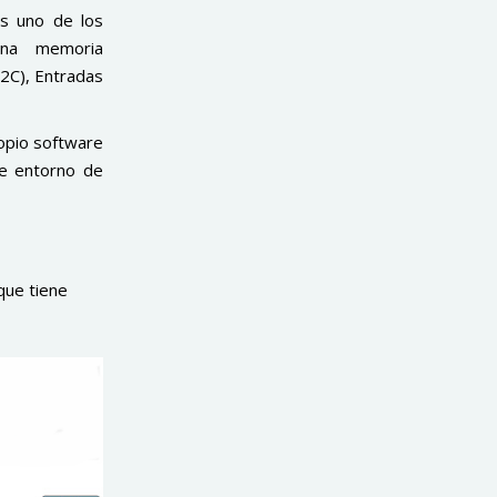
es uno de los
 una memoria
2C), Entradas
ropio software
e entorno de
que tiene