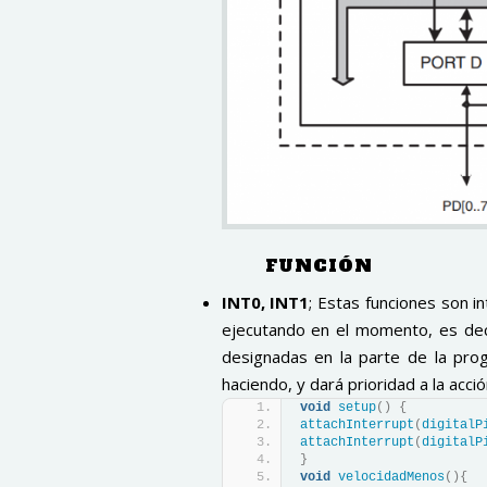
FUNCIÓN
INT0, INT1
; Estas funciones son i
ejecutando en el momento, es dec
designadas en la parte de la pro
haciendo, y dará prioridad a la acci
void
setup
()
{
attachInterrupt
(
digitalP
attachInterrupt
(
digitalP
}
void
velocidadMenos
(){