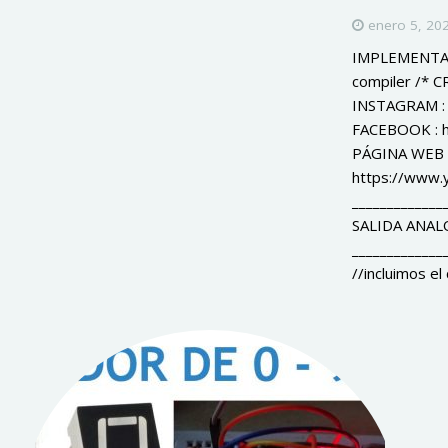
enero 5, 20
IMPLEMENTA
compiler /*
INSTAGRAM : 
FACEBOOK : 
PÁGINA WEB :
https://www
_____________
SALIDA ANAL
_____________
//incluimos el