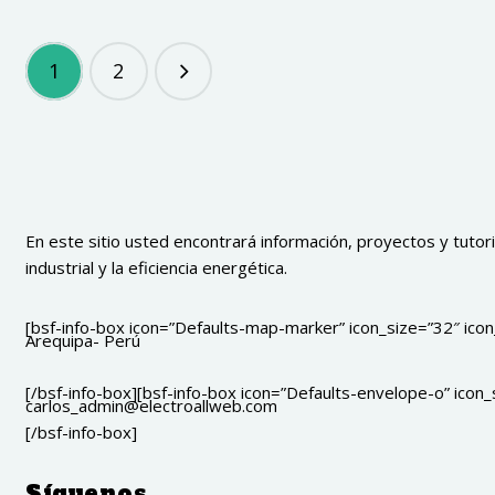
1
2
En este sitio usted encontrará información, proyectos y tutoria
industrial y la eficiencia energética.
[bsf-info-box icon=”Defaults-map-marker” icon_size=”32″ icon_
Arequipa- Perú
[/bsf-info-box][bsf-info-box icon=”Defaults-envelope-o” icon_s
carlos_admin@electroallweb.com
[/bsf-info-box]
Síguenos