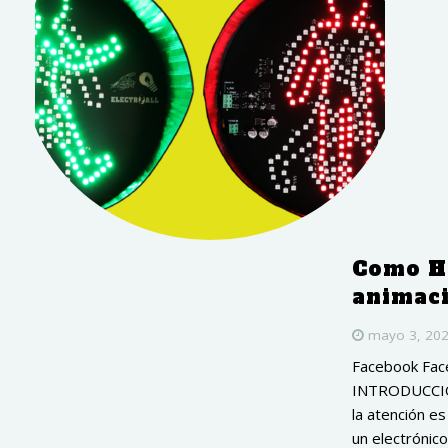
Como H
animac
mayo 3, 20
Facebook Fac
INTRODUCCIÓN 
la atención e
un electrónic