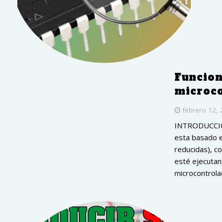
Funcion
microc
febrero 12,
INTRODUCCIÓN 
esta basado e
reducidas), c
esté ejecutand
microcontrola