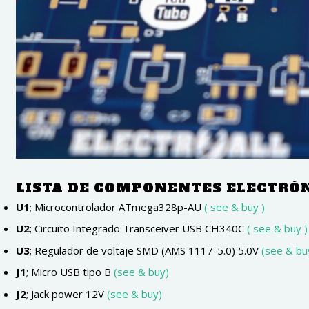
LISTA DE COMPONENTES ELECTRÓ
U1
;
Microcontrolador ATmega328p-AU
( see & buy )
U2
;
Circuito Integrado Transceiver USB CH340C
( see & buy )
U3
;
Regulador de voltaje SMD (AMS 1117-5.0) 5.0V
(see & bu
J1
;
Micro USB tipo B
(see & buy)
J2
;
Jack power 12V
(see & buy)