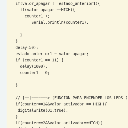
  if(valor_apagar != estado_anterior1){

    if(valor_apagar ==HIGH){

      counter1++;

         Serial.println(counter1);

    }

  }

  delay(50);

  estado_anterior1 = valor_apagar;

  if (counter1 == 11) {

    delay(1000);

    counter1 = 0;

  }

  // {==[=======> (FUNCION PARA ENCENDER LOS LEDS (SALIDAS)) <=======]==}

  if(counter==1&&valor_activador == HIGH){

   digitalWrite(Q1,true);

  }

  if(counter==2&&valor_activador==HIGH){
