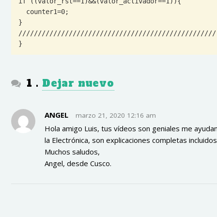
if ((valor_rst==1)&&(valor_activador==1)){

  counter1=0;

}

///////////////////////////////////////////////////

}
comentario
1
.
Dejar nuevo
ANGEL
marzo 21, 2020 12:16 am
Hola amigo Luis, tus vídeos son geniales me ayudan
la Electrónica, son explicaciones completas incluido
Muchos saludos,
Angel, desde Cusco.