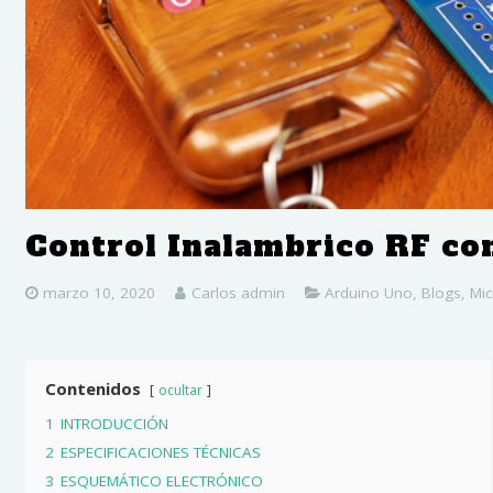
Control Inalambrico RF con
marzo 10, 2020
Carlos admin
Arduino Uno
,
Blogs
,
Mic
Contenidos
ocultar
1
INTRODUCCIÓN
2
ESPECIFICACIONES TÉCNICAS
3
ESQUEMÁTICO ELECTRÓNICO