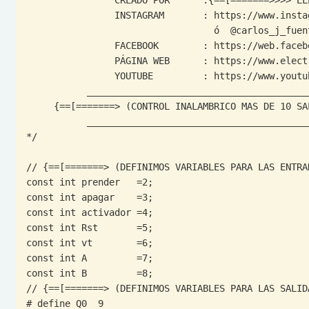
                INSTAGRAM       : https://www.instagram.com/carlos_j_fuentess/ 

                                  ó  @carlos_j_fuentess

                FACEBOOK        : https://web.facebook.com/ELECTROALL.ELECTRONICA/?_rdc=1&_rdr

                PÁGINA WEB      : https://www.electroallweb.com/

                YOUTUBE         : https://www.youtube.com/c/ELECTROALL

           ________________________________________________________

     {==[=======> (CONTROL INALAMBRICO MAS DE 10 SALIDIAS (CANALES)) <=======]==}

           ________________________________________________________

*/

// {==[=======> (DEFINIMOS VARIABLES PARA LAS ENTRAD
const int prender   =2;

const int apagar    =3;

const int activador =4;

const int Rst       =5;

const int vt        =6;

const int A         =7;

const int B         =8;

// {==[=======> (DEFINIMOS VARIABLES PARA LAS SALIDA
# define Q0  9  
