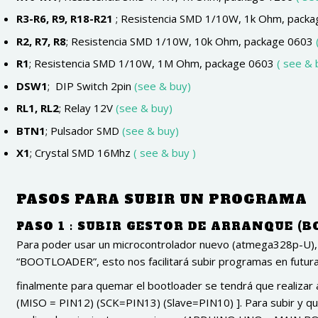
R3-R6, R9, R18-R21
;
Resistencia SMD 1/10W, 1k Ohm, packa
R2, R7, R8
;
Resistencia SMD 1/10W, 10k Ohm, package 0603
R1
;
Resistencia SMD 1/10W, 1M Ohm, package 0603
( see & 
DSW1
;
DIP Switch 2pin
(see & buy)
RL1, RL2
;
Relay 12V
(see & buy)
BTN1
;
Pulsador SMD
(see & buy)
X1
;
Crystal SMD 16Mhz
( see & buy )
PASOS PARA SUBIR UN PROGRAMA
PASO 1 : SUBIR GESTOR DE ARRANQUE (
Para poder usar un microcontrolador nuevo (atmega328p-U), 
“BOOTLOADER”, esto nos facilitará subir programas en futura
finalmente para quemar el bootloader se tendrá que realizar 
(MISO = PIN12) (SCK=PIN13) (Slave=PIN10) ]. Para subir y 