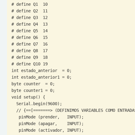
# define Q1  10

# define Q2  11

# define Q3  12

# define Q4  13

# define Q5  14

# define Q6  15

# define Q7  16

# define Q8  17

# define Q9  18

# define Q10 19

int estado_anterior  = 0;

int estado_anterior1 = 0;

byte counter  = 0;

byte counter1 = 0;

void setup() {

  Serial.begin(9600);

  // {==[=======> (DEFINIMOS VARIABLES COMO ENTRADAS) <=======]==}

   pinMode (prender,   INPUT);

   pinMode (apagar,    INPUT);

   pinMode (activador, INPUT);
