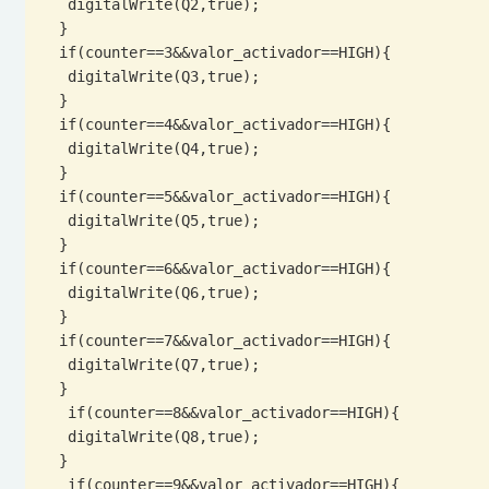
   digitalWrite(Q2,true); 

  }

  if(counter==3&&valor_activador==HIGH){

   digitalWrite(Q3,true); 

  }

  if(counter==4&&valor_activador==HIGH){

   digitalWrite(Q4,true); 

  }

  if(counter==5&&valor_activador==HIGH){

   digitalWrite(Q5,true); 

  }

  if(counter==6&&valor_activador==HIGH){

   digitalWrite(Q6,true); 

  }

  if(counter==7&&valor_activador==HIGH){

   digitalWrite(Q7,true); 

  }

   if(counter==8&&valor_activador==HIGH){

   digitalWrite(Q8,true); 

  }

   if(counter==9&&valor_activador==HIGH){
