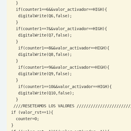
  }

  if(counter1==6&&valor_activador==HIGH){

   digitalWrite(Q6,false); 

  }

  if(counter1==7&&valor_activador==HIGH){

   digitalWrite(Q7,false); 

  }

   if(counter1==8&&valor_activador==HIGH){

   digitalWrite(Q8,false); 

  }

   if(counter1==9&&valor_activador==HIGH){

   digitalWrite(Q9,false); 

  }

   if(counter1==10&&valor_activador==HIGH){

   digitalWrite(Q10,false); 

  }

 ////RESETEAMOS LOS VALORES /////////////////////////

if (valor_rst==1){

  counter=0;

}
