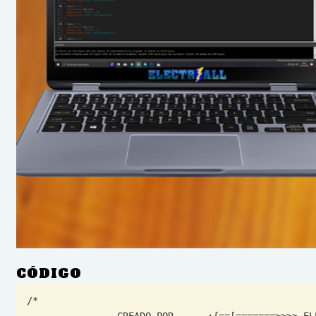
CÓDIGO
/* 

                CREADO POR      :{==[=======>>>> ELECTROALL <<<<<=======]==}
