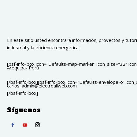
En este sitio usted encontrará información, proyectos y tutoria
industrial y la eficiencia energética.
[bsf-info-box icon=”Defaults-map-marker” icon_size=”32″ icon_
Arequipa- Perú
[/bsf-info-box][bsf-info-box icon=”Defaults-envelope-o” icon_s
carlos_admin@electroallweb.com
[/bsf-info-box]
Síguenos