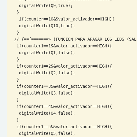
   digitalWrite(Q9,true); 

  }

   if(counter==10&&valor_activador==HIGH){

   digitalWrite(Q10,true); 

  }

 // {==[=======> (FUNCION PARA APAGAR LOS LEDS (SALIDAS)) <=======]==}

  if(counter1==1&&valor_activador==HIGH){

   digitalWrite(Q1,false); 

  }

  if(counter1==2&&valor_activador==HIGH){

   digitalWrite(Q2,false); 

  }

  if(counter1==3&&valor_activador==HIGH){

   digitalWrite(Q3,false); 

  }

  if(counter1==4&&valor_activador==HIGH){

   digitalWrite(Q4,false); 

  }

  if(counter1==5&&valor_activador==HIGH){

   digitalWrite(Q5,false); 
