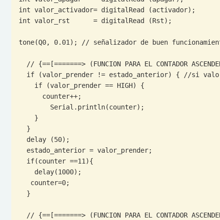
int valor_activador= digitalRead (activador);

int valor_rst      = digitalRead (Rst);

tone(Q0, 0.01); // señalizador de buen funcionamient
  // {==[=======> (FUNCION PARA EL CONTADOR ASCENDENTE (PRENDER)) <=======]==}

  if (valor_prender != estado_anterior) { //si valor es diferente a estado anterior

    if (valor_prender == HIGH) {

      counter++;

        Serial.println(counter);

    }

  }

  delay (50);

  estado_anterior = valor_prender;

  if(counter ==11){

    delay(1000);

   counter=0;

  }

  // {==[=======> (FUNCION PARA EL CONTADOR ASCENDENTE (APAGAR)) <=======]==}
