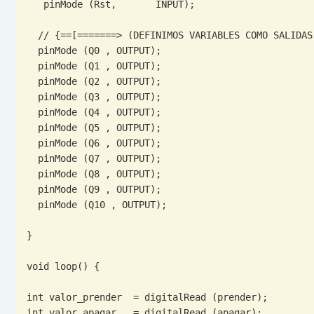
   pinMode (Rst,       INPUT);

  // {==[=======> (DEFINIMOS VARIABLES COMO SALIDAS) <=======]==}

  pinMode (Q0 , OUTPUT);

  pinMode (Q1 , OUTPUT);

  pinMode (Q2 , OUTPUT);

  pinMode (Q3 , OUTPUT);

  pinMode (Q4 , OUTPUT);

  pinMode (Q5 , OUTPUT);

  pinMode (Q6 , OUTPUT);

  pinMode (Q7 , OUTPUT);

  pinMode (Q8 , OUTPUT);

  pinMode (Q9 , OUTPUT);

  pinMode (Q10 , OUTPUT);

}

void loop() {

int valor_prender  = digitalRead (prender);

int valor_apagar   = digitalRead (apagar);
