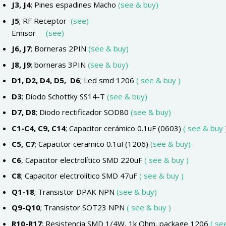
J3, J4
;
Pines espadines Macho
(see & buy)
J5
; RF
Receptor
(see)
Emisor
(see)
J6, J7
;
Borneras 2PIN
(see & buy)
J8, J9
;
borneras 3PIN
(see & buy)
D1, D2, D4, D5, D6
;
Led smd 1206
( see & buy )
D3
;
Diodo Schottky SS14-T
(see & buy)
D7, D8
;
Diodo rectificador SOD80
(see & buy)
C1-C4, C9, C14
;
Capacitor cerámico 0.1uF (0603)
( see & buy 
C5, C7
;
Capacitor ceramico 0.1uF(1206
)
(see & buy)
C6
,
Capacitor electrolítico SMD 220uF
( see & buy )
C8
;
Capacitor electrolítico SMD 47uF
( see & buy )
Q1-18
;
Transistor DPAK NPN
(see & buy)
Q9-Q10
;
Transistor SOT23 NPN
( see & buy )
R10-R17
;
Resistencia SMD 1/4W, 1k Ohm, package 1206
( see