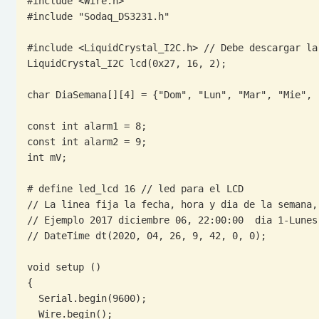
#include <Wire.h>

#include "Sodaq_DS3231.h"

#include <LiquidCrystal_I2C.h> // Debe descargar la
LiquidCrystal_I2C lcd(0x27, 16, 2);

char DiaSemana[][4] = {"Dom", "Lun", "Mar", "Mie", "
const int alarm1 = 8;

const int alarm2 = 9;

int mV;

# define led_lcd 16 // led para el LCD

// La linea fija la fecha, hora y dia de la semana,
// Ejemplo 2017 diciembre 06, 22:00:00  dia 1-Lunes
// DateTime dt(2020, 04, 26, 9, 42, 0, 0);

void setup ()

{

  Serial.begin(9600);

  Wire.begin();
