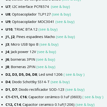
U7
; I2C interface PCF8574
(see & buy)
U8
; Optoacoplador TLP127
(see & buy)
U9
; Optoacoplador MOC3041
(see & buy)
U10
; TRIAC BTA 12
(see & buy)
J1, J2
; Pines espadines Macho
(see & buy)
J3
; Micro USB tipo B
(see & buy)
J4
; Jack power 12V
(see & buy)
J6
; borneras 3PIN
(see & buy)
J8
; Borneras 2PIN
(see & buy)
D2, D3, D5, D6, D8
; Led smd 1206
( see & buy )
D4
; Diodo Schottky SS14-T
(see & buy)
D1, D7
; Diodo rectificador SOD-123
(see & buy)
C1-C11, C16
; Capacitor cerámico 0.1uF (0603)
( see & buy )
C12, C14
; Capacitor ceramico 0.1uF(1206)
(see & buy)