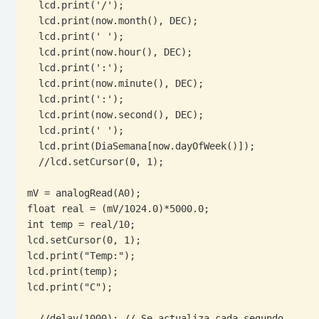
  lcd.print('/');

  lcd.print(now.month(), DEC);

  lcd.print(' ');

  lcd.print(now.hour(), DEC);

  lcd.print(':');

  lcd.print(now.minute(), DEC);

  lcd.print(':');

  lcd.print(now.second(), DEC);

  lcd.print(' ');

  lcd.print(DiaSemana[now.dayOfWeek()]);

  //lcd.setCursor(0, 1);

mV = analogRead(A0);

float real = (mV/1024.0)*5000.0;

int temp = real/10;

lcd.setCursor(0, 1);

lcd.print("Temp:");

lcd.print(temp);

lcd.print("C");

  //delay(1000); // Se actualiza cada segundo
