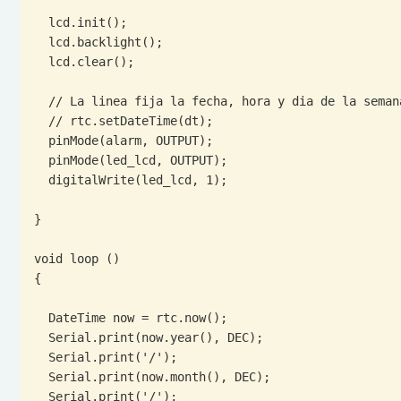
  lcd.init();

  lcd.backlight();

  lcd.clear();

  // La linea fija la fecha, hora y dia de la semana, se debe suprimir la linea en la segunda carga

  // rtc.setDateTime(dt);

  pinMode(alarm, OUTPUT);

  pinMode(led_lcd, OUTPUT);

  digitalWrite(led_lcd, 1);

}

void loop ()

{

  DateTime now = rtc.now();

  Serial.print(now.year(), DEC);

  Serial.print('/');

  Serial.print(now.month(), DEC);

  Serial.print('/');
