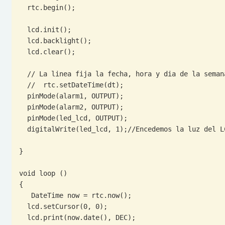
  rtc.begin();

  lcd.init();

  lcd.backlight();

  lcd.clear();

  // La linea fija la fecha, hora y dia de la semana, se debe suprimir la linea en la segunda carga

  //  rtc.setDateTime(dt);

  pinMode(alarm1, OUTPUT);

  pinMode(alarm2, OUTPUT);

  pinMode(led_lcd, OUTPUT);

  digitalWrite(led_lcd, 1);//Encedemos la luz del LCD

}

void loop ()

{

   DateTime now = rtc.now();

  lcd.setCursor(0, 0);

  lcd.print(now.date(), DEC);
