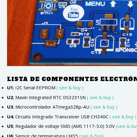
LISTA DE COMPONENTES ELECTRÓ
U1
; I2C Serial EEPROM
( see & buy )
U2
; Maxin Integrated RTC DS3231SN
( see & buy )
U3
; Microcontrolador ATmega328p-AU
( see & buy )
U4
; Circuito Integrado Transceiver USB CH340C
( see & buy )
U5
; Regulador de voltaje SMD (AMS 1117-5.0) 5.0V
(see & bu
U6
; Sensor de temperatura LM35
(see & buy)