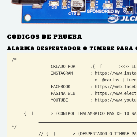
CÓDIGOS DE PRUEBA
ALARMA DESPERTADOR O TIMBRE PARA 
/* 

                CREADO POR      :{==[=======>>>> ELECTROALL <<<<<=======]==}

                INSTAGRAM       : https://www.instagram.com/carlos_j_fuentess/ 

                                  ó  @carlos_j_fuentess

                FACEBOOK        : https://web.facebook.com/ELECTROALL.ELECTRONICA/?_rdc=1&_rdr

                PÁGINA WEB      : https://www.electroallweb.com/

                YOUTUBE         : https://www.youtube.com/c/ELECTROALL

           ________________________________________________________

     {==[=======> (CONTROL INALAMBRICO MAS DE 10 SALIDIAS (CANALES)) <=======]==}

           ________________________________________________________

*/

           // {==[=======> (DESPERTADOR O TIMBRE PARA EL COLEGIO) <=======]==}
