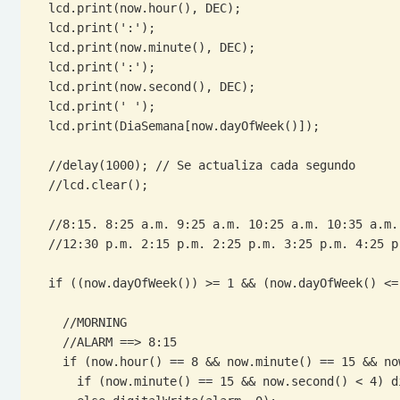
  lcd.print(now.hour(), DEC);

  lcd.print(':');

  lcd.print(now.minute(), DEC);

  lcd.print(':');

  lcd.print(now.second(), DEC);

  lcd.print(' ');

  lcd.print(DiaSemana[now.dayOfWeek()]);

  //delay(1000); // Se actualiza cada segundo

  //lcd.clear();

  //8:15. 8:25 a.m. 9:25 a.m. 10:25 a.m. 10:35 a.m. 11:30  a.m.

  //12:30 p.m. 2:15 p.m. 2:25 p.m. 3:25 p.m. 4:25 p.m. 4:35 p.m. 5.30 p.m. 6.30 p.m.

  if ((now.dayOfWeek()) >= 1 && (now.dayOfWeek() <= 5)) { // MONDAY TO FRIDAY

    //MORNING

    //ALARM ==> 8:15

    if (now.hour() == 8 && now.minute() == 15 && now.second() <= 4) {

      if (now.minute() == 15 && now.second() < 4) digitalWrite(alarm, 1);
