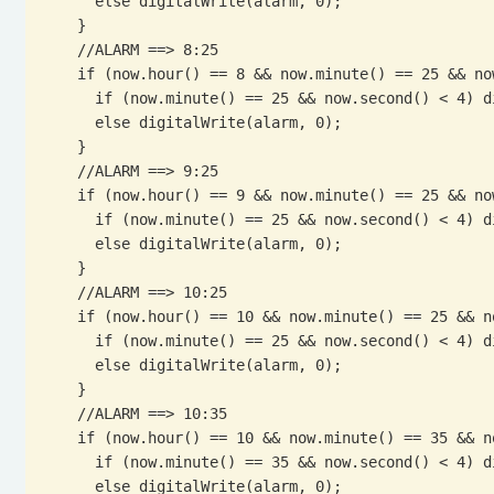
      else digitalWrite(alarm, 0);

    }

    //ALARM ==> 8:25

    if (now.hour() == 8 && now.minute() == 25 && now.second() <= 4) {

      if (now.minute() == 25 && now.second() < 4) digitalWrite(alarm, 1);

      else digitalWrite(alarm, 0);

    }

    //ALARM ==> 9:25

    if (now.hour() == 9 && now.minute() == 25 && now.second() <= 4) {

      if (now.minute() == 25 && now.second() < 4) digitalWrite(alarm, 1);

      else digitalWrite(alarm, 0);

    }

    //ALARM ==> 10:25

    if (now.hour() == 10 && now.minute() == 25 && now.second() <= 4) {

      if (now.minute() == 25 && now.second() < 4) digitalWrite(alarm, 1);

      else digitalWrite(alarm, 0);

    }

    //ALARM ==> 10:35

    if (now.hour() == 10 && now.minute() == 35 && now.second() <= 4) {

      if (now.minute() == 35 && now.second() < 4) digitalWrite(alarm, 1);

      else digitalWrite(alarm, 0);
