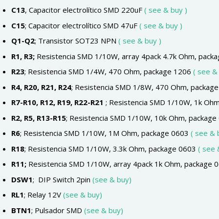
C13
, Capacitor electrolítico SMD 220uF
( see & buy )
C15
; Capacitor electrolítico SMD 47uF
( see & buy )
Q1-Q2
; Transistor SOT23 NPN
( see & buy )
R1, R3
;
Resistencia SMD 1/10W, array 4pack 4.7k Ohm, pack
R23
; Resistencia SMD 1/4W, 470 Ohm, package 1206
( see & 
R4, R20, R21, R24
; Resistencia SMD 1/8W, 470 Ohm, packag
R7-R10, R12, R19, R22-R21
; Resistencia SMD 1/10W, 1k Oh
R2, R5, R13-R15
; Resistencia SMD 1/10W, 10k Ohm, packag
R6
; Resistencia SMD 1/10W, 1M Ohm, package 0603
( see & 
R18
; Resistencia SMD 1/10W, 3.3k Ohm, package 0603
( see 
R11
;
Resistencia SMD 1/10W, array 4pack 1k Ohm, package 
DSW1
; DIP Switch 2pin
(see & buy)
RL1
; Relay 12V
(see & buy)
BTN1
; Pulsador SMD
(see & buy)