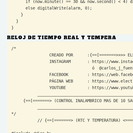
      if (now.minute() == 30 && now.second() < 4) digitalWrite(alarm, 1);

      else digitalWrite(alarm, 0);

    }

  }

}
RELOJ DE TIEMPO REAL Y TEMPERA
/* 

                CREADO POR      :{==[=======>>>> ELECTROALL <<<<<=======]==}

                INSTAGRAM       : https://www.instagram.com/carlos_j_fuentess/ 

                                  ó  @carlos_j_fuentess

                FACEBOOK        : https://web.facebook.com/ELECTROALL.ELECTRONICA/?_rdc=1&_rdr

                PÁGINA WEB      : https://www.electroallweb.com/

                YOUTUBE         : https://www.youtube.com/c/ELECTROALL

           ________________________________________________________

     {==[=======> (CONTROL INALAMBRICO MAS DE 10 SALIDIAS (CANALES)) <=======]==}

           ________________________________________________________

*/

           // {==[=======> (RTC Y TEMPERATURA) <=======]==}
