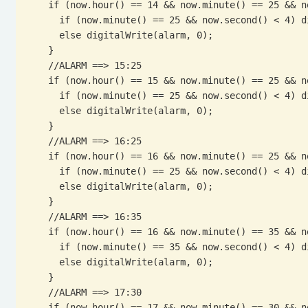
    if (now.hour() == 14 && now.minute() == 25 && now.second() <= 4) {

      if (now.minute() == 25 && now.second() < 4) digitalWrite(alarm, 1);

      else digitalWrite(alarm, 0);

    }

    //ALARM ==> 15:25

    if (now.hour() == 15 && now.minute() == 25 && now.second() <= 4) {

      if (now.minute() == 25 && now.second() < 4) digitalWrite(alarm, 1);

      else digitalWrite(alarm, 0);

    }

    //ALARM ==> 16:25

    if (now.hour() == 16 && now.minute() == 25 && now.second() <= 4) {

      if (now.minute() == 25 && now.second() < 4) digitalWrite(alarm, 1);

      else digitalWrite(alarm, 0);

    }

    //ALARM ==> 16:35

    if (now.hour() == 16 && now.minute() == 35 && now.second() <= 4) {

      if (now.minute() == 35 && now.second() < 4) digitalWrite(alarm, 1);

      else digitalWrite(alarm, 0);

    }

    //ALARM ==> 17:30

    if (now.hour() == 17 && now.minute() == 30 && now.second() <= 4) {
