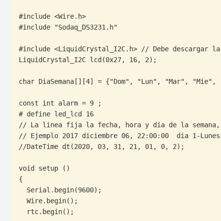
#include <Wire.h>

#include "Sodaq_DS3231.h"

#include <LiquidCrystal_I2C.h> // Debe descargar la
LiquidCrystal_I2C lcd(0x27, 16, 2);

char DiaSemana[][4] = {"Dom", "Lun", "Mar", "Mie", "
const int alarm = 9 ;

# define led_lcd 16

// La linea fija la fecha, hora y dia de la semana,
// Ejemplo 2017 diciembre 06, 22:00:00  dia 1-Lunes
//DateTime dt(2020, 03, 31, 21, 01, 0, 2);

void setup ()

{

  Serial.begin(9600);

  Wire.begin();

  rtc.begin();
