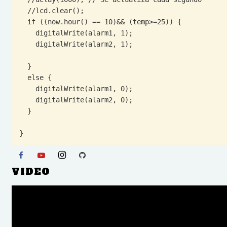
  //lcd.clear();

  if ((now.hour() == 10)&& (temp>=25)) { 

    digitalWrite(alarm1, 1);

    digitalWrite(alarm2, 1);

  }

  else {

    digitalWrite(alarm1, 0);

    digitalWrite(alarm2, 0);

  }

}
VIDEO