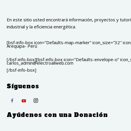
En este sitio usted encontrará información, proyectos y tutoria
industrial y la eficiencia energética.
[bsf-info-box icon=”Defaults-map-marker” icon_size=”32″ icon_
Arequipa- Perú
[/bsf-info-box][bsf-info-box icon=”Defaults-envelope-o” icon_s
carlos_admin@electroallweb.com
[/bsf-info-box]
Síguenos
Ayúdenos con una Donación