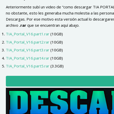
Anteriormente subí un video de “como descargar TIA PORTAL 
no obstante, esto les generaba mucha molestia a las persona
Descargas. Por ese motivo esta versión actual lo descargar
archivo
.rar
que se encuentran aquí abajo.
TIA_Portal_V16.part1.rar
(10GB)
TIA_Portal_V16.part2.rar
(10GB)
TIA_Portal_V16.part3.rar
(10GB)
TIA_Portal_V16.part4.rar
(10GB)
TIA_Portal_V16.part5.rar
(3.3GB)
VER O DESCARGAR EL VIDEO PASO A PASO EN GOOGLE