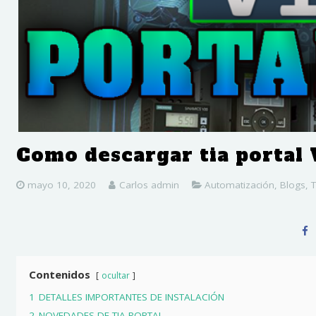
Como descargar tia portal
mayo 10, 2020
Carlos admin
Automatización
,
Blogs
,
T
Contenidos
ocultar
1
DETALLES IMPORTANTES DE INSTALACIÓN
2
NOVEDADES DE TIA PORTAL