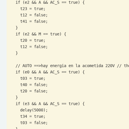
  if (e2 && A && AC_S == true) {

    t23 = true;

    t12 = false;

    t41 = false;

  }

  if (e2 && M == true) {

    t20 = true;

    t12 = false;

  }

  // AUTO ==>hay energia en la acometida 220V // there is energy 220 in

  if (e0 && A && AC_S == true) {

    t03 = true;

    t40 = false;

    t20 = false;

  }

  if (e3 && A && AC_S == true) {

    delay(5000);

    t34 = true;

    t03 = false;

  }
