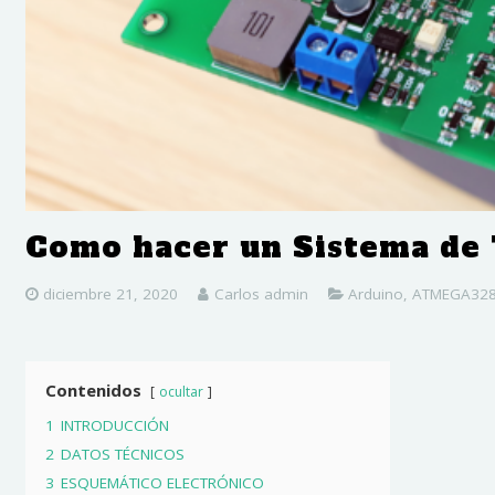
Como hacer un Sistema de 
diciembre 21, 2020
Carlos admin
Arduino
,
ATMEGA32
Contenidos
ocultar
1
INTRODUCCIÓN
2
DATOS TÉCNICOS
3
ESQUEMÁTICO ELECTRÓNICO