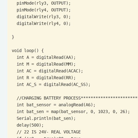
  pinMode(rly3, OUTPUT);

  pinMode(rly4, OUTPUT);

  digitalWrite(rly3, 0);

  digitalWrite(rly4, 0);

}

void loop() {

  int A = digitalRead(AA);

  int M = digitalRead(MM);

  int AC = digitalRead(ACAC);

  int R = digitalRead(RR);

  int AC_S = digitalRead(AC_SS);

  //CHARGING BATTERY PROCESS*********************************************

  int bat_sensor = analogRead(A6);

  int bat_sen = map(bat_sensor, 0, 1023, 0, 26);

  Serial.println(bat_sen);

  delay(500);

  // 22 IS 24V- REAL VOLTAGE
