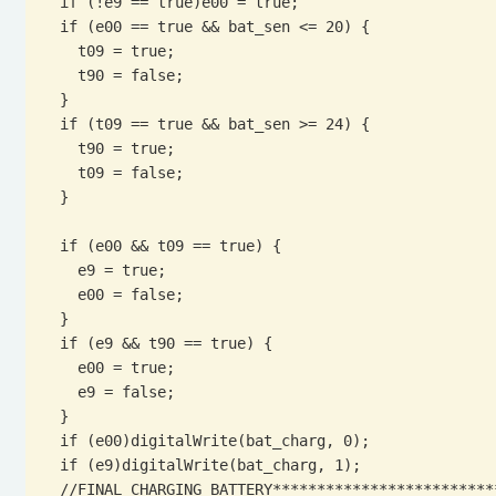
  if (!e9 == true)e00 = true;

  if (e00 == true && bat_sen <= 20) {

    t09 = true;

    t90 = false;

  }

  if (t09 == true && bat_sen >= 24) {

    t90 = true;

    t09 = false;

  }

  if (e00 && t09 == true) {

    e9 = true;

    e00 = false;

  }

  if (e9 && t90 == true) {

    e00 = true;

    e9 = false;

  }

  if (e00)digitalWrite(bat_charg, 0);

  if (e9)digitalWrite(bat_charg, 1);

  //FINAL CHARGING BATTERY*********************************************
