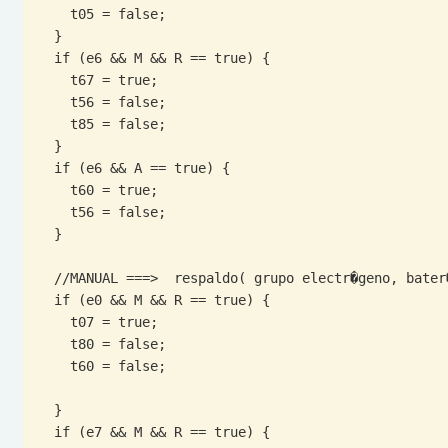
    t05 = false;

  }

  if (e6 && M && R == true) {

    t67 = true;

    t56 = false;

    t85 = false;

  }

  if (e6 && A == true) {

    t60 = true;

    t56 = false;

  }

  //MANUAL ===>  respaldo( grupo electr�geno, bater�as)// back(generator set, batteries)

  if (e0 && M && R == true) {

    t07 = true;

    t80 = false;

    t60 = false;

  }

  if (e7 && M && R == true) {
