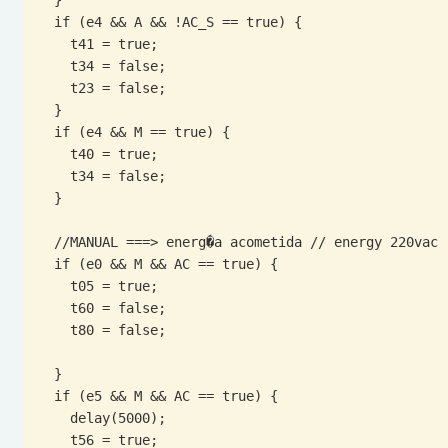
  if (e4 && A && !AC_S == true) {

    t41 = true;

    t34 = false;

    t23 = false;

  }

  if (e4 && M == true) {

    t40 = true;

    t34 = false;

  }

  //MANUAL ===> energ�a acometida // energy 220vac

  if (e0 && M && AC == true) {

    t05 = true;

    t60 = false;

    t80 = false;

  }

  if (e5 && M && AC == true) {

    delay(5000);

    t56 = true;
