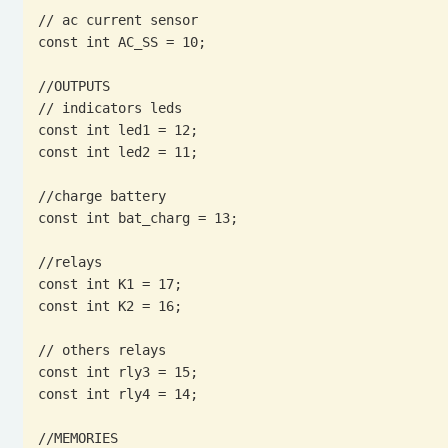
// ac current sensor

const int AC_SS = 10;

//OUTPUTS

// indicators leds

const int led1 = 12;

const int led2 = 11;

//charge battery

const int bat_charg = 13;

//relays

const int K1 = 17;

const int K2 = 16;

// others relays

const int rly3 = 15;

const int rly4 = 14;

//MEMORIES
