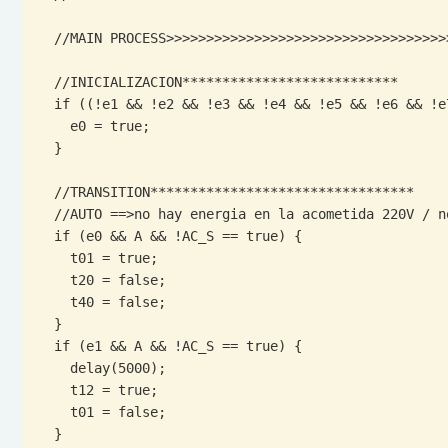
  //MAIN PROCESS>>>>>>>>>>>>>>>>>>>>>>>>>>>>>>>>>>>>>>>>>>>>>>>>>>>>>>>>

  //INICIALIZACION***************************

  if ((!e1 && !e2 && !e3 && !e4 && !e5 && !e6 && !e7 && !e8) == true) {

    e0 = true;

  }

  //TRANSITION*********************************

  //AUTO ==>no hay energia en la acometida 220V / no energy 220 in

  if (e0 && A && !AC_S == true) {

    t01 = true;

    t20 = false;

    t40 = false;

  }

  if (e1 && A && !AC_S == true) {

    delay(5000);

    t12 = true;

    t01 = false;

  }
