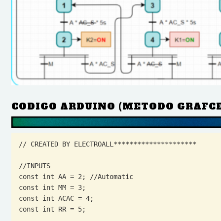
CODIGO ARDUINO (METODO GRAFCE
// CREATED BY ELECTROALL*********************

//INPUTS

const int AA = 2; //Automatic

const int MM = 3;

const int ACAC = 4;

const int RR = 5;
