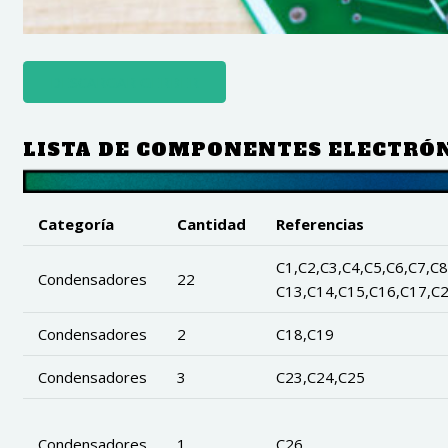
DESCARGAR GERBER
LISTA DE COMPONENTES ELECTRÓ
Categoría
Cantidad
Referencias
C1,C2,C3,C4,C5,C6,C7,C8
Condensadores
22
C13,C14,C15,C16,C17,C
Condensadores
2
C18,C19
Condensadores
3
C23,C24,C25
Condensadores
1
C26