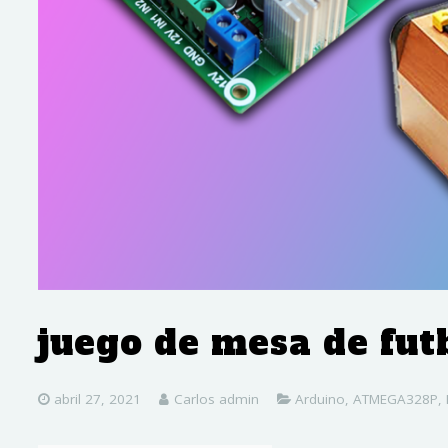
juego de mesa de fut
abril 27, 2021
Carlos admin
Arduino
,
ATMEGA328P
,