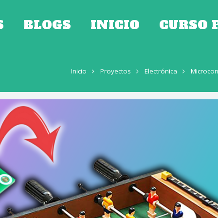
S
BLOGS
INICIO
CURSO 
Inicio
Proyectos
Electrónica
Microcon