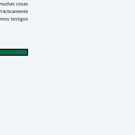
 muchas cosas
 Prácticamente
remos testigos