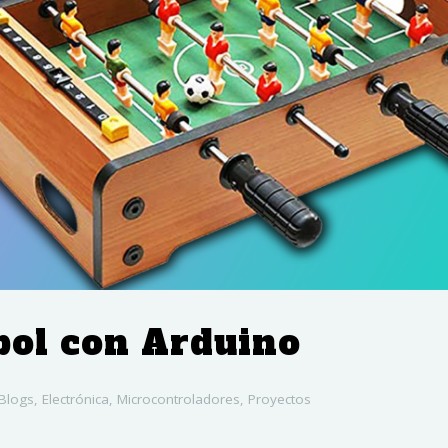
bol con Arduino
Blogs
,
Electrónica
,
Microcontroladores
,
Proyectos