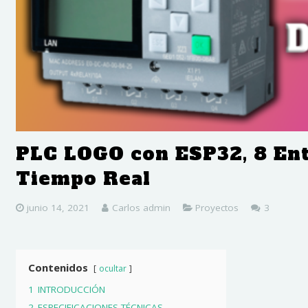
PLC LOGO con ESP32, 8 Entr
Tiempo Real
comenta
junio 14, 2021
Carlos admin
Proyectos
3
Contenidos
ocultar
1
INTRODUCCIÓN
2
ESPECIFICACIONES TÉCNICAS