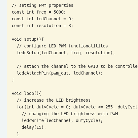
// setting PWM properties

const int freq = 5000;

const int ledChannel = 0;

const int resolution = 8;

void setup(){

  // configure LED PWM functionalitites

  ledcSetup(ledChannel, freq, resolution);

  // attach the channel to the GPIO to be controlled

  ledcAttachPin(pwm_out, ledChannel);

}

void loop(){

  // increase the LED brightness

  for(int dutyCycle = 0; dutyCycle <= 255; dutyCycle++){   

    // changing the LED brightness with PWM

    ledcWrite(ledChannel, dutyCycle);

    delay(15);

  }
