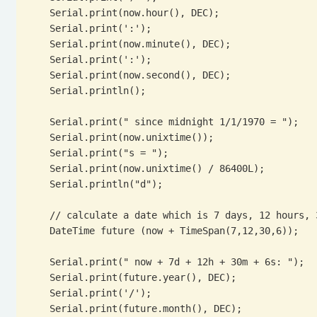
    Serial.print(now.hour(), DEC);

    Serial.print(':');

    Serial.print(now.minute(), DEC);

    Serial.print(':');

    Serial.print(now.second(), DEC);

    Serial.println();

    Serial.print(" since midnight 1/1/1970 = ");

    Serial.print(now.unixtime());

    Serial.print("s = ");

    Serial.print(now.unixtime() / 86400L);

    Serial.println("d");

    // calculate a date which is 7 days, 12 hours, 30 minutes, 6 seconds into the future

    DateTime future (now + TimeSpan(7,12,30,6));

    Serial.print(" now + 7d + 12h + 30m + 6s: ");

    Serial.print(future.year(), DEC);

    Serial.print('/');

    Serial.print(future.month(), DEC);
