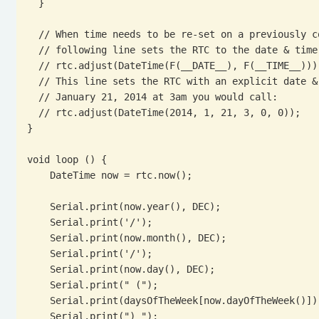
  }

  // When time needs to be re-set on a previously configured device, the

  // following line sets the RTC to the date & time this sketch was compiled

  // rtc.adjust(DateTime(F(__DATE__), F(__TIME__)));

  // This line sets the RTC with an explicit date & time, for example to set

  // January 21, 2014 at 3am you would call:

  // rtc.adjust(DateTime(2014, 1, 21, 3, 0, 0));

}

void loop () {

    DateTime now = rtc.now();

    Serial.print(now.year(), DEC);

    Serial.print('/');

    Serial.print(now.month(), DEC);

    Serial.print('/');

    Serial.print(now.day(), DEC);

    Serial.print(" (");

    Serial.print(daysOfTheWeek[now.dayOfTheWeek()]);

    Serial.print(") ");
