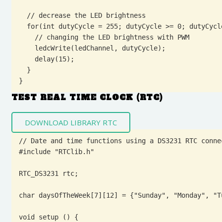
  // decrease the LED brightness

  for(int dutyCycle = 255; dutyCycle >= 0; dutyCycle--){

    // changing the LED brightness with PWM

    ledcWrite(ledChannel, dutyCycle);   

    delay(15);

  }

}
TEST REAL TIME CLOCK (RTC)
DOWNLOAD LIBRARY RTC
// Date and time functions using a DS3231 RTC conne
#include "RTClib.h"

RTC_DS3231 rtc;

char daysOfTheWeek[7][12] = {"Sunday", "Monday", "T
void setup () {
