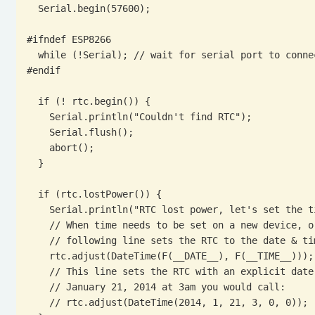
  Serial.begin(57600);

#ifndef ESP8266

  while (!Serial); // wait for serial port to connect. Needed for native USB

#endif

  if (! rtc.begin()) {

    Serial.println("Couldn't find RTC");

    Serial.flush();

    abort();

  }

  if (rtc.lostPower()) {

    Serial.println("RTC lost power, let's set the time!");

    // When time needs to be set on a new device, or after a power loss, the

    // following line sets the RTC to the date & time this sketch was compiled

    rtc.adjust(DateTime(F(__DATE__), F(__TIME__)));

    // This line sets the RTC with an explicit date & time, for example to set

    // January 21, 2014 at 3am you would call:

    // rtc.adjust(DateTime(2014, 1, 21, 3, 0, 0));
