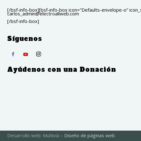
[/bsf-info-box][bsf-info-box icon=”Defaults-envelope-o” icon_s
carlos_admin@electroallweb.com
[/bsf-info-box]
Síguenos
Ayúdenos con una Donación
Desarrollo web: Multivía –
Diseño de páginas web