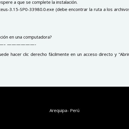
spere a que se complete la instalación.
eus-3.15-SP0-33980.0.exe (debe encontrar la ruta a los archivos
ación en una computadora?
– ——————-
de hacer clic derecho fácilmente en un acceso directo y “Abrir
[bsf-info-box icon=”Defaults-map-marker” icon_size=”32″
icon_color=”#ffffff” hover_effect=”style_3″ pos=”left”]
Arequipa- Perú
[/bsf-info-box][bsf-info-box icon=”Defaults-envelope-o”