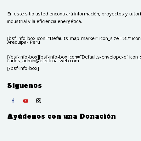
En este sitio usted encontrará información, proyectos y tutoria
industrial y la eficiencia energética.
[bsf-info-box icon=”Defaults-map-marker” icon_size=”32″ icon_
Arequipa- Perú
[/bsf-info-box][bsf-info-box icon=”Defaults-envelope-o” icon_s
carlos_admin@electroallweb.com
[/bsf-info-box]
Síguenos
Ayúdenos con una Donación