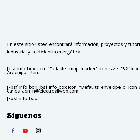
En este sitio usted encontrará información, proyectos y tutoria
industrial y la eficiencia energética.
[bsf-info-box icon=”Defaults-map-marker” icon_size=”32″ icon_
Arequipa- Perú
[/bsf-info-box][bsf-info-box icon=”Defaults-envelope-o” icon_s
carlos_admin@electroallweb.com
[/bsf-info-box]
Síguenos